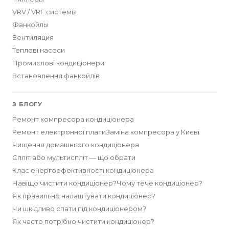
VRV / VRF системы
Фанкойлы
Вентиляция
Теплові насоси
Промислові кондиціонери
Встановлення фанкойлів
З БЛОГУ
Ремонт компресора кондиціонера
Ремонт електронної плати
Заміна компресора у Києві
Чищення домашнього кондиціонера
Спліт або мультиспліт — що обрати
Клас енергоефективності кондиціонера
Навіщо чистити кондиціонер?
Чому тече кондиціонер?
Як правильно налаштувати кондиціонер?
Чи шкідливо спати під кондиціонером?
Як часто потрібно чистити кондиціонер?