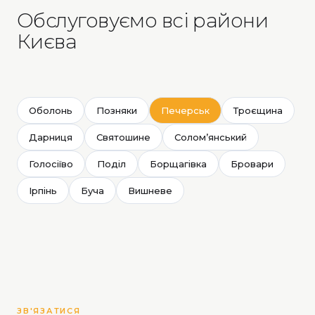
Обслуговуємо всі райони
Києва
Оболонь
Позняки
Печерськ
Троєщина
Дарниця
Святошине
Солом’янський
Голосіїво
Поділ
Борщагівка
Бровари
Ірпінь
Буча
Вишневе
ЗВ'ЯЗАТИСЯ