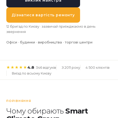
Виклик майстра
Дізнатися вартість ремонту
12 бригад по Києву · зазвичай приїжджаємо в день
звернення
Офіси · будинки · виробництва · торгові центри
4.8
★★★★★
· 346 відгуків
З 2011 року
4 500 клієнтів
Виїзд по всьому Києву
ПОРІВНЯННЯ
Чому обирають
Smart