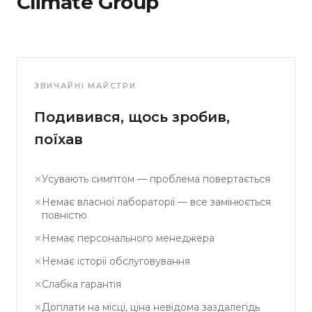
Climate Group
ЗВИЧАЙНІ МАЙСТРИ
Подивився, щось зробив,
поїхав
Усувають симптом — проблема повертається
✕
Немає власної лабораторії — все замінюється
✕
повністю
Немає персонального менеджера
✕
Немає історії обслуговування
✕
Слабка гарантія
✕
Доплати на місці, ціна невідома заздалегідь
✕