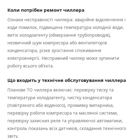
Коли потрібен ремонт чиллера
Ознаки несправності чиллера: аварійне відключення і
коди помилок, підвищена температура холодної води,
витік холодоагенту (обмерзання трубопроводів),
незвичний шум компресора або вентиляторів
конденсатора, різке зростання споживання
електроенергії. Несправний чиллер може зупинити
роботу всього об'єкта.
Що входить у технічне обслуговування чиллера
Планове ТО чиллера включає: перевірку тиску та
температури холодоагенту, чистку конденсатора
(повітряного або водяного), промивку випарника,
перевірку роботи компресора та масляної системи,
перевірку захисних реле та управляючої автоматики,
контроль показань всіх датчиків, складання технічного
звіту.