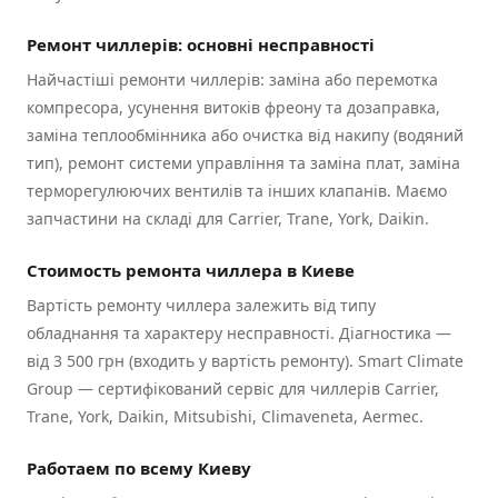
Ремонт чиллерів: основні несправності
Найчастіші ремонти чиллерів: заміна або перемотка
компресора, усунення витоків фреону та дозаправка,
заміна теплообмінника або очистка від накипу (водяний
тип), ремонт системи управління та заміна плат, заміна
терморегулюючих вентилів та інших клапанів. Маємо
запчастини на складі для Carrier, Trane, York, Daikin.
Стоимость ремонта чиллера в Киеве
Вартість ремонту чиллера залежить від типу
обладнання та характеру несправності. Діагностика —
від 3 500 грн (входить у вартість ремонту). Smart Climate
Group — сертифікований сервіс для чиллерів Carrier,
Trane, York, Daikin, Mitsubishi, Climaveneta, Aermec.
Работаем по всему Киеву