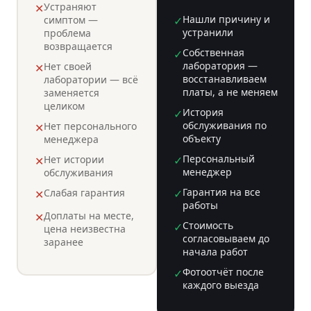
Устраняют
✕
Нашли причину и
симптом —
✓
устранили
проблема
возвращается
Собственная
✓
лаборатория —
Нет своей
✕
восстанавливаем
лаборатории — всё
платы, а не меняем
заменяется
целиком
История
✓
обслуживания по
Нет персонального
✕
объекту
менеджера
Персональный
Нет истории
✓
✕
менеджер
обслуживания
Гарантия на все
Слабая гарантия
✓
✕
работы
Доплаты на месте,
✕
Стоимость
✓
цена неизвестна
согласовываем до
заранее
начала работ
Фотоотчёт после
✓
каждого выезда